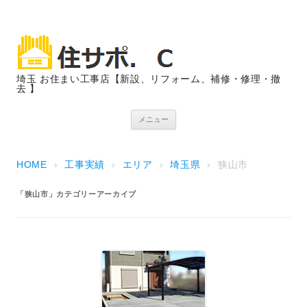
埼玉 お住まい工事店【新設、リフォーム、補修・修理・撤
去 】
コンテンツへスキップ
メニュー
HOME
›
工事実績
›
エリア
›
埼玉県
›
狭山市
「
狭山市
」カテゴリーアーカイブ