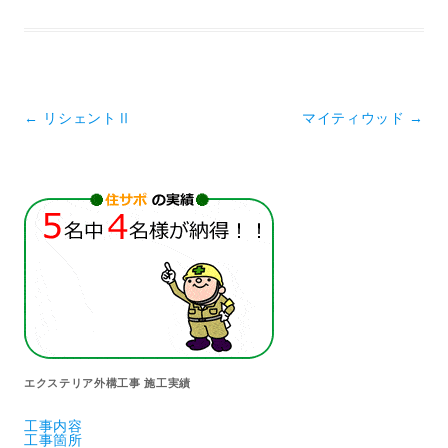
投稿ナビゲーション
←
リシェントⅡ
マイティウッド
→
エクステリア外構工事 施工実績
工事内容
工事箇所