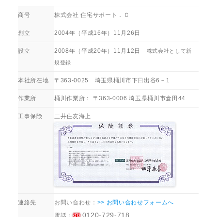
商号
株式会社 住宅サポート．Ｃ
創立
2004年（平成16年）11月26日
設立
2008年（平成20年）11月12日
株式会社として新
規登録
本社所在地
〒
363-0025
埼玉県
桶川市
下日出谷6－1
作業所
桶川作業所： 〒363-0006 埼玉県桶川市倉田44
工事保険
三井住友海上
連絡先
お問い合わせ：
>> お問い合わせフォームへ
0120-729-718
電話：