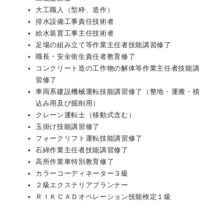
大工職人（型枠、造作）
排水設備工事責任技術者
給水装置工事主任技術者
足場の組み立て等作業主任者技能講習修了
職長・安全衛生責任者教育修了
コンクリート造の工作物の解体等作業主任者技能講
習修了
車両系建設機械運転技能講習修了（整地・運搬・積
込み用及び掘削用）
クレーン運転士（移動式含む）
玉掛け技能講習修了
フォークリフト運転技能講習修了
石綿作業主任者技能講習修了
高所作業車特別教育修了
カラーコーディネーター３級
２級エクステリアプランナー
ＲＩＫＣＡＤオペレーション技能検定１級