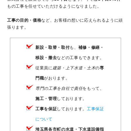
もの工事を任せていただけるようになりました。
工事の目的・価格
など、お客様の想いに応えられるように頑
張ります。
新設・取替・取付
も、
補修・修繕・
移設・撤去
などの工事もできます。
従業員に
建築・上下水道・土木
の
専
門職
がおります。
専門の工事を自社で責任
をもって、
施工・管理
しております。
工事を保証
しております。
工事保証
について
埼玉県各市町の水道・下水道設備指