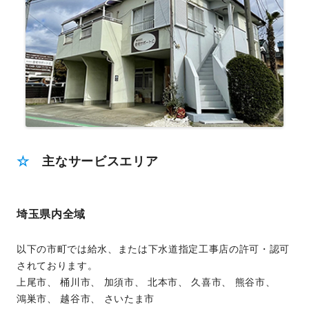
☆
主なサービスエリア
埼玉県内全域
以下の市町では給水、または下水道指定工事店の許可・認可
されております。
上尾市
、
桶川市
、
加須市
、
北本市
、
久喜市
、
熊谷市
、
鴻巣市
、
越谷市
、
さいたま市