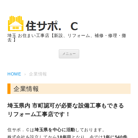
埼玉 お住まい工事店【新設、リフォーム、補修・修理・撤
去 】
コンテンツへスキップ
メニュー
HOME
›
企業情報
企業情報
埼玉県内 市町認可が必要な設備工事もできる
リフォーム工事店です！
住サポ．Ｃは
埼玉県を中心に活動
しております。
株式会社を設立してから
18年目
となり、今では
1年に540件