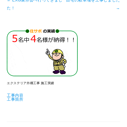
投稿ナビゲーション
←
EXG展示会へ行ってきまし
自宅の駐車場を工事しました
た！
→
エクステリア外構工事 施工実績
工事内容
工事箇所