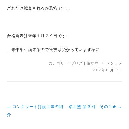
どれだけ減点されるか恐怖です…
合格発表は来年１月２９日です。
…来年学科頑張るので実技は受かっています様に…
カテゴリー:
ブログ
|
住サポ．C スタッフ
2018年11月17日
投稿ナビゲーション
←
コンクリート打設工事の紹
名工塾 第３回 その１★
→
介