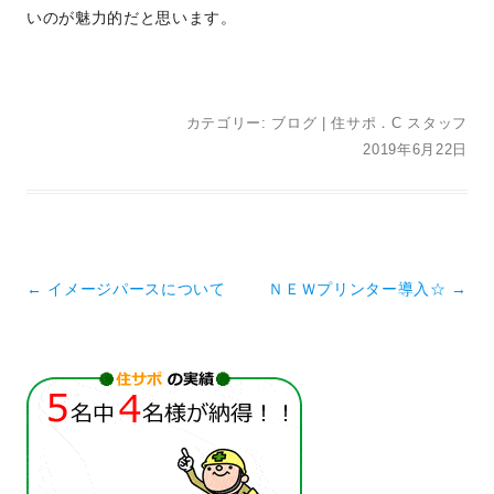
いのが魅力的だと思います。
カテゴリー:
ブログ
|
住サポ．C スタッフ
2019年6月22日
投稿ナビゲーション
←
イメージパースについて
ＮＥＷプリンター導入☆
→