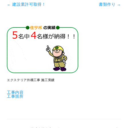
投稿ナビゲーション
←
建設業許可取得！
書類作り
→
エクステリア外構工事 施工実績
工事内容
工事箇所