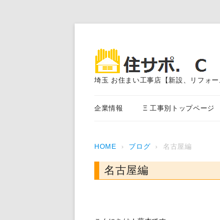
埼玉 お住まい工事店【新設、リフォー
企業情報
Ξ 工事別トップページ
エクステリア外構工事
HOME
›
ブログ
›
名古屋編
アスファルト舗装
名古屋編
外装塗装、サイディング、
事
内装・水まわり工事