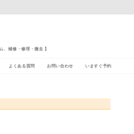
ム、補修・修理・撤去 】
コンテンツへスキップ
よくある質問
お問い合わせ
いますぐ予約
ブロック塀、フェンス、土留工事
カーポート駐車場工事
屋根工