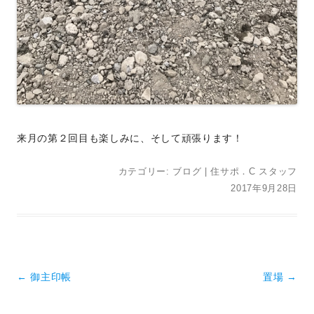
来月の第２回目も楽しみに、そして頑張ります！
カテゴリー:
ブログ
|
住サポ．C スタッフ
2017年9月28日
投稿ナビゲーション
←
御主印帳
置場
→