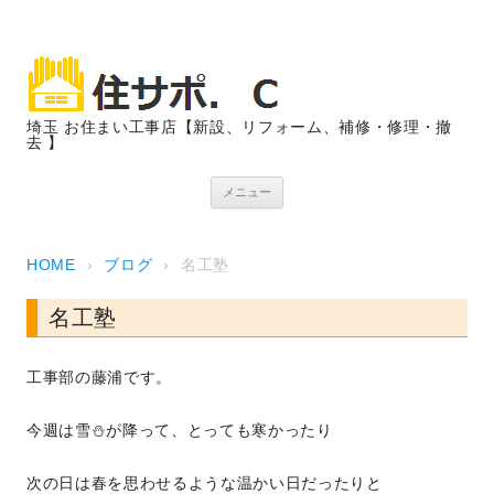
埼玉 お住まい工事店【新設、リフォーム、補修・修理・撤
去 】
コンテンツへスキップ
メニュー
HOME
›
ブログ
›
名工塾
名工塾
工事部の藤浦です。
今週は雪⛄が降って、とっても寒かったり
次の日は春を思わせるような温かい日だったりと