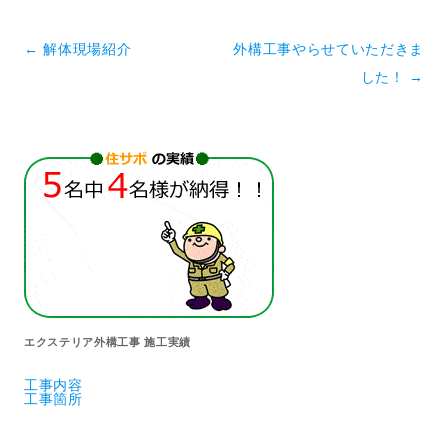
投稿ナビゲーション
←
解体現場紹介
外構工事やらせていただきま
した！
→
エクステリア外構工事 施工実績
工事内容
工事箇所