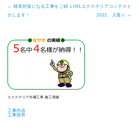
投稿ナビゲーション
←
雑草対策になる工事をご紹
LIXILエクステリアコンテスト
介します！
2021 入賞☆
→
エクステリア外構工事 施工実績
工事内容
工事箇所