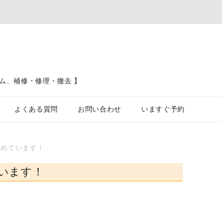
ム、補修・修理・撤去 】
コンテンツへスキップ
よくある質問
お問い合わせ
いますぐ予約
ブロック塀、フェンス、土留工事
進めています！
カーポート駐車場工事
います！
屋根工