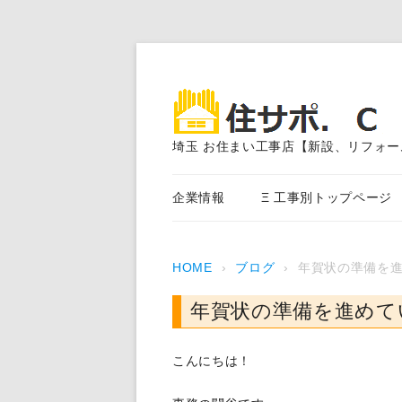
埼玉 お住まい工事店【新設、リフォー
企業情報
Ξ 工事別トップページ
エクステリア外構工事
HOME
›
ブログ
›
年賀状の準備を
アスファルト舗装
年賀状の準備を進めて
外装塗装、サイディング、
事
こんにちは！
内装・水まわり工事