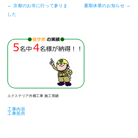
投稿ナビゲーション
←
京都のお寺に行って参りま
夏期休業のお知らせ
→
した
エクステリア外構工事 施工実績
工事内容
工事箇所