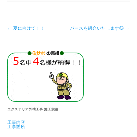
投稿ナビゲーション
←
夏に向けて！！
パースを紹介いたします③
→
エクステリア外構工事 施工実績
工事内容
工事箇所