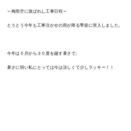
～梅雨空に遊ばれし工事日程～
とうとう今年も工事泣かせの雨が降る季節に突入しました。
今年は５月から３０度を越す暑さで、
暑さに弱い私にとっては今は涼しくて少しラッキー！！