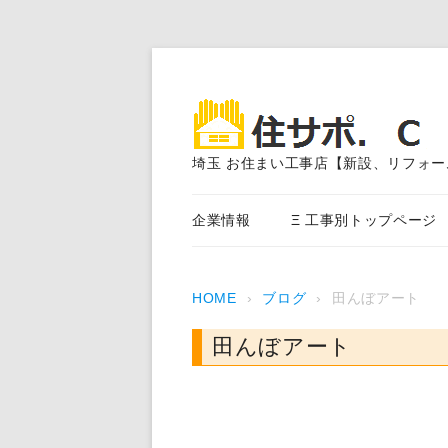
埼玉 お住まい工事店【新設、リフォー
企業情報
Ξ 工事別トップページ
エクステリア外構工事
HOME
›
ブログ
›
田んぼアート
アスファルト舗装
田んぼアート
外装塗装、サイディング、
事
内装・水まわり工事