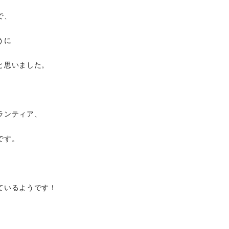
で、
うに
と思いました。
ランティア、
です。
ているようです！