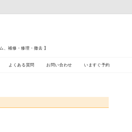
ム、補修・修理・撤去 】
コンテンツへスキップ
よくある質問
お問い合わせ
いますぐ予約
ブロック塀、フェンス、土留工事
カーポート駐車場工事
屋根工