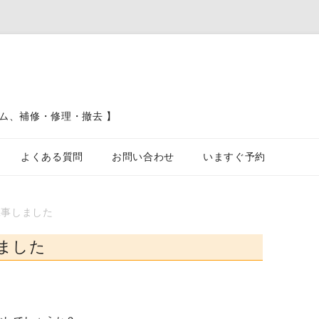
ム、補修・修理・撤去 】
コンテンツへスキップ
よくある質問
お問い合わせ
いますぐ予約
ブロック塀、フェンス、土留工事
工事しました
カーポート駐車場工事
ました
屋根工