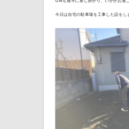
GWも後半に差し掛かり、いかがお過
給排水設備工事
今日は自宅の駐車場を工事した話をし