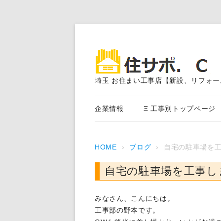
埼玉 お住まい工事店【新設、リフォー
企業情報
Ξ 工事別トップページ
エクステリア外構工事
HOME
›
ブログ
›
自宅の駐車場を
アスファルト舗装
自宅の駐車場を工事し
外装塗装、サイディング、
事
みなさん、こんにちは。
内装・水まわり工事
工事部の野本です。