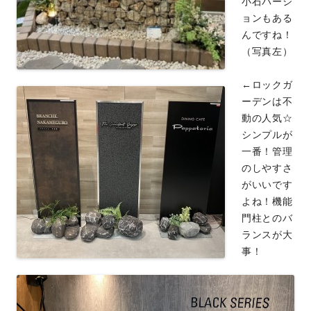
小石バージ
ョンもある
んですね！
（写真左）
←ロックガ
ーデンは不
動の人気☆
シンプルが
一番！管理
のしやすさ
がいいです
よね！機能
門柱とのバ
ランスが大
事！