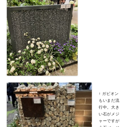
↑ ガビオン
もいまだ流
行中。大き
い石がメジ
ャーですが