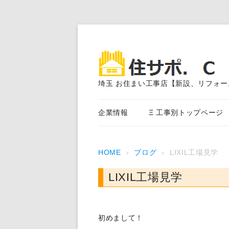
埼玉 お住まい工事店【新設、リフォー
企業情報
Ξ 工事別トップページ
エクステリア外構工事
HOME
›
ブログ
›
LIXIL工場見学
アスファルト舗装
LIXIL工場見学
外装塗装、サイディング、
事
内装・水まわり工事
初めまして！