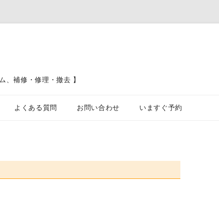
ム、補修・修理・撤去 】
コンテンツへスキップ
よくある質問
お問い合わせ
いますぐ予約
ブロック塀、フェンス、土留工事
カーポート駐車場工事
屋根工