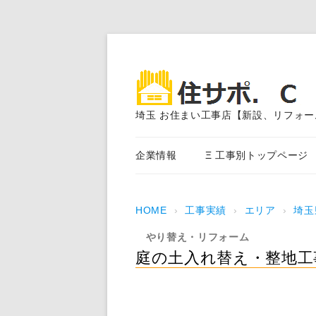
埼玉 お住まい工事店【新設、リフォー
企業情報
Ξ 工事別トップページ
エクステリア外構工事
HOME
›
工事実績
›
エリア
›
埼玉
アスファルト舗装
やり替え・リフォーム
外装塗装、サイディング、
庭の土入れ替え・整地工
事
内装・水まわり工事