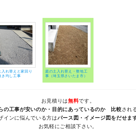
土入れ替えと家回り
庭の土入れ替え・整地工
敷き均し工事
事（埼玉県さいたま市）
お見積りは
無料
です。
らの工事が安いのか・目的にあっているのか 比較
され
ザインに悩んでいる方は
パース図・イメージ図をだせま
お気軽にご相談下さい。