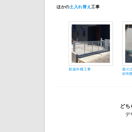
ほかの
土入れ替え
工事
新築外構工事
庭の
砂利
どち
デ