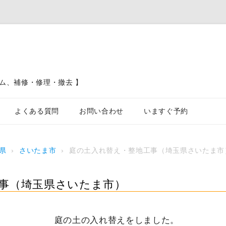
ム、補修・修理・撤去 】
コンテンツへスキップ
よくある質問
お問い合わせ
いますぐ予約
ブロック塀、フェンス、土留工事
県
›
さいたま市
›
庭の土入れ替え・整地工事（埼玉県さいたま市
カーポート駐車場工事
屋根工
事（埼玉県さいたま市）
庭の土の入れ替えをしました。