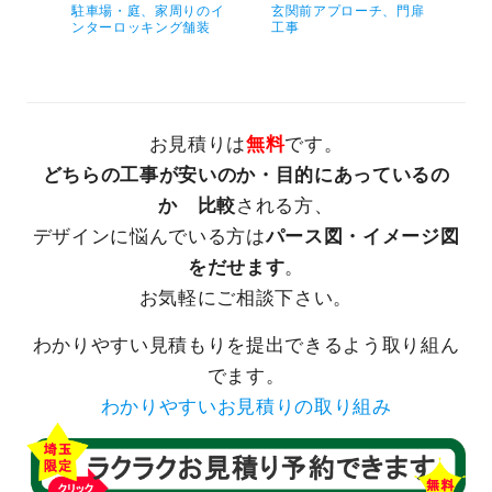
駐車場・庭、家周りのイ
玄関前アプローチ、門扉
駐
ンターロッキング舗装
工事
ア
お見積りは
無料
です。
どちらの工事が安いのか・目的にあっているの
か 比較
される方、
デザインに悩んでいる方は
パース図・イメージ図
をだせます
。
お気軽にご相談下さい。
わかりやすい見積もりを提出できるよう取り組ん
でます。
わかりやすいお見積りの取り組み