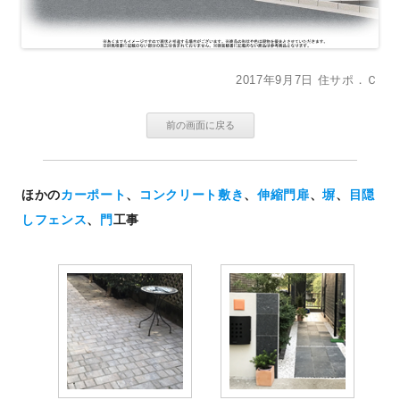
2017年9月7日
住サポ．Ｃ
ほかの
カーポート
、
コンクリート敷き
、
伸縮門扉
、
塀
、
目隠
しフェンス
、
門
工事