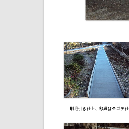
刷毛引き仕上、額縁は金ゴテ仕