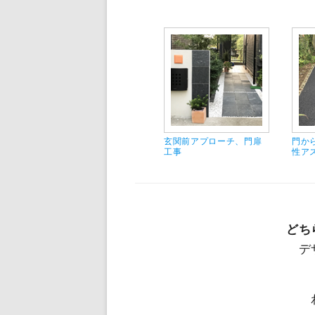
玄関前アプローチ、門扉
門か
工事
性ア
どち
デ