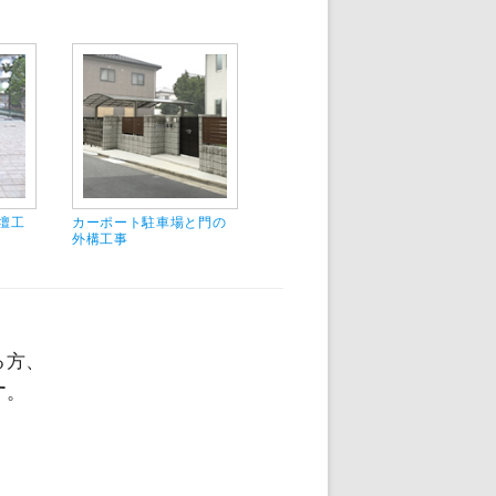
壇工
カーポート駐車場と門の
カーポート駐車場、玄関
機
外構工事
アプローチ工事
コ
る方、
す
。
。