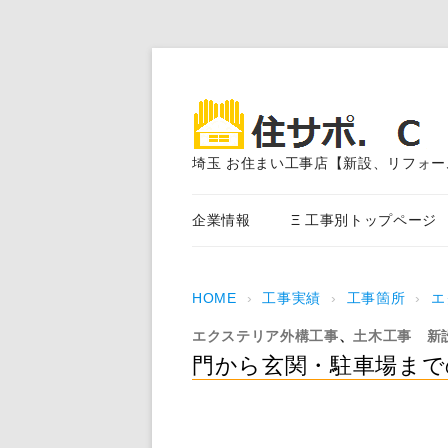
埼玉 お住まい工事店【新設、リフォー
企業情報
Ξ 工事別トップページ
エクステリア外構工事
HOME
›
工事実績
›
工事箇所
›
エ
アスファルト舗装
エクステリア外構工事
、
土木工事
新
外装塗装、サイディング、
門から玄関・駐車場まで
事
内装・水まわり工事