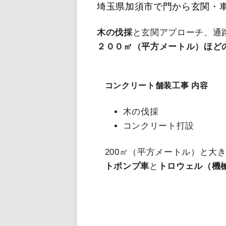
給排水設備工事
埼玉県加須市で門から玄関・
木の伐採
と玄関アプローチ、通
２００㎡（平方メートル）ほど
コンクリート舗装工事 内容
木の伐採
コンクリート打設
200㎡（平方メートル）と大
トポンプ車
と
トロウェル（機