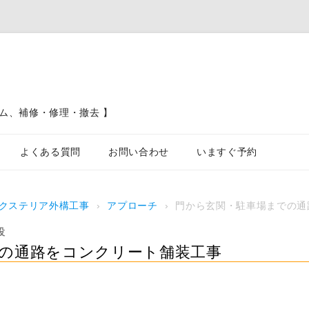
ム、補修・修理・撤去 】
コンテンツへスキップ
よくある質問
お問い合わせ
いますぐ予約
ブロック塀、フェンス、土留工事
クステリア外構工事
›
アプローチ
›
門から玄関・駐車場までの通
カーポート駐車場工事
設
屋根工
の通路をコンクリート舗装工事