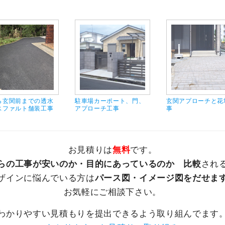
ら玄関前までの透水
駐車場カーポート、門、
玄関アプローチと花
スファルト舗装工事
アプローチ工事
事
お見積りは
無料
です。
らの工事が安いのか・目的にあっているのか 比較
され
ザインに悩んでいる方は
パース図・イメージ図をだせま
お気軽にご相談下さい。
わかりやすい見積もりを提出できるよう取り組んでます