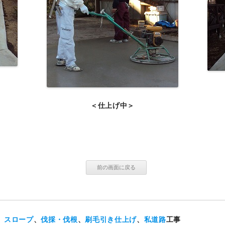
＜仕上げ中＞
、
スロープ
、
伐採・伐根
、
刷毛引き仕上げ
、
私道路
工事