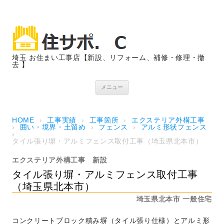
埼玉 お住まい工事店【新設、リフォーム、補修・修理・撤
去 】
コンテンツへスキップ
メニュー
HOME
›
工事実績
›
工事箇所
›
エクステリア外構工事
›
囲い・境界・土留め
›
フェンス
›
アルミ形状フェンス
›
タイル張り塀・アルミフェンス取付工事（埼玉県北本市）
エクステリア外構工事
新設
タイル張り塀・アルミフェンス取付工事
（埼玉県北本市）
埼玉県北本市
一般住宅
コンクリートブロック積み塀（タイル張り仕様）とアルミ形