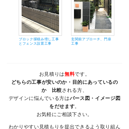
ブロック塀積み増し工事
玄関前アプローチ、門扉
駐
とフェンス設置工事
工事
ア
お見積りは
無料
です。
どちらの工事が安いのか・目的にあっているの
か 比較
される方、
デザインに悩んでいる方は
パース図・イメージ図
をだせます
。
お気軽にご相談下さい。
わかりやすい見積もりを提出できるよう取り組ん