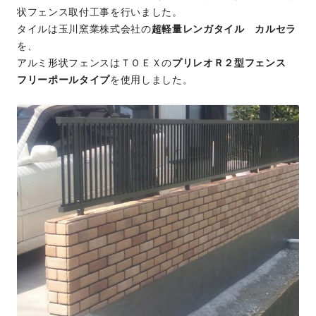
状フェンス取付工事を行いました。
タイルは玉川窯業株式会社の
超軽量レンガタイル カルセラ
を、
アルミ形状フェンスはＴＯＥＸの
プリレオＲ２型フェンス
フリーポールタイプ
を使用しました。