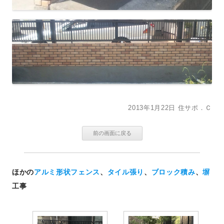
2013年1月22日
住サポ．Ｃ
ほかの
アルミ形状フェンス
、
タイル張り
、
ブロック積み
、
塀
工事