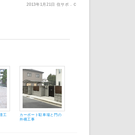
2013年1月21日
住サポ．Ｃ
壇工
カーポート駐車場と門の
カーポート駐車場、玄関
機
外構工事
アプローチ工事
コ