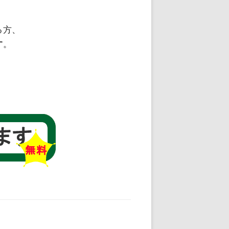
る方、
す
。
。