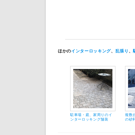
ほかの
インターロッキング
、
乱張り
、
駐車場・庭、家周りのイ
複数
ンターロッキング舗装
の砂