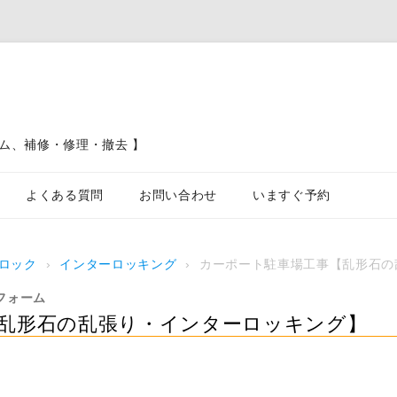
ム、補修・修理・撤去 】
コンテンツへスキップ
よくある質問
お問い合わせ
いますぐ予約
ブロック塀、フェンス、土留工事
ロック
›
インターロッキング
›
カーポート駐車場工事【乱形石の
カーポート駐車場工事
フォーム
屋根工
乱形石の乱張り・インターロッキング】