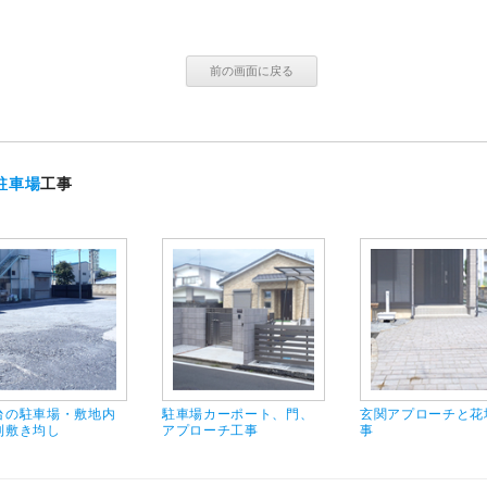
駐車場
工事
台の駐車場・敷地内
駐車場カーポート、門、
玄関アプローチと花
利敷き均し
アプローチ工事
事