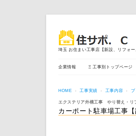
埼玉 お住まい工事店【新設、リフォー
企業情報
Ξ 工事別トップページ
エクステリア外構工事
HOME
›
工事実績
›
工事内容
›
ブ
アスファルト舗装
エクステリア外構工事
やり替え・リ
外装塗装、サイディング、
カーポート駐車場工事【
事
内装・水まわり工事