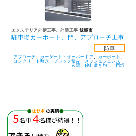
エクステリア外構工事
、
外装工事
飯能市
駐車場カーポート、門、アプローチ工事
防草
アプローチ
、
カーゲート・オーバードア
、
カーポート
、
コンクリート敷き
、
ブロック積み
、
メッシュフェンス
、
玄関
、
砂利敷き均し
、
門塀