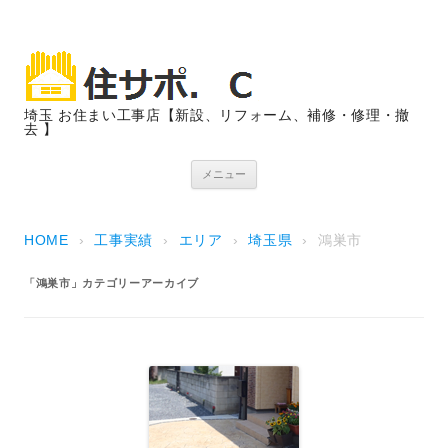
埼玉 お住まい工事店【新設、リフォーム、補修・修理・撤
去 】
コンテンツへスキップ
メニュー
HOME
›
工事実績
›
エリア
›
埼玉県
›
鴻巣市
「
鴻巣市
」カテゴリーアーカイブ