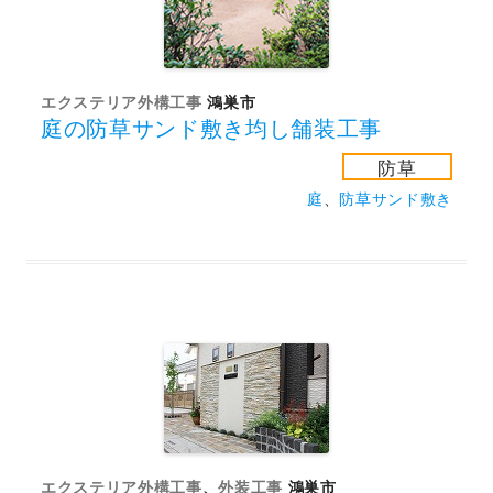
エクステリア外構工事
鴻巣市
庭の防草サンド敷き均し舗装工事
防草
庭
、
防草サンド敷き
エクステリア外構工事
、
外装工事
鴻巣市