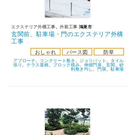
エクステリア外構工事
、
外装工事
鴻巣市
玄関前、駐車場・門のエクステリア外構
工事
おしゃれ
パース図
防草
アプローチ
、
コンクリート敷き
、
ジョリパット
、
タイル
張り
、
テラス屋根
、
ブロック積み
、
伸縮門扉
、
玄関
、
砂
利敷き均し
、
門塀
、
駐車場