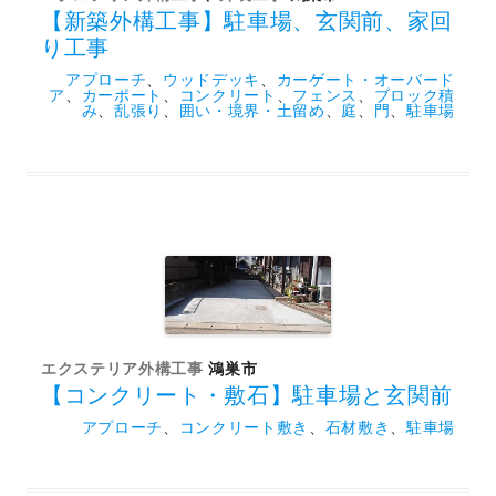
【新築外構工事】駐車場、玄関前、家回
り工事
アプローチ
、
ウッドデッキ
、
カーゲート・オーバード
ア
、
カーポート
、
コンクリート
、
フェンス
、
ブロック積
み
、
乱張り
、
囲い・境界・土留め
、
庭
、
門
、
駐車場
エクステリア外構工事
鴻巣市
【コンクリート・敷石】駐車場と玄関前
アプローチ
、
コンクリート敷き
、
石材敷き
、
駐車場