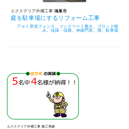
エクステリア外構工事
鴻巣市
庭を駐車場にするリフォーム工事
アルミ形状フェンス
、
コンクリート敷き
、
ブロック積
み
、
伐採・伐根
、
伸縮門扉
、
塀
、
駐車場
エクステリア外構工事 施工実績