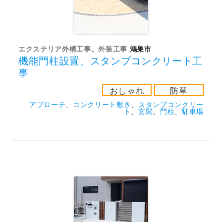
エクステリア外構工事
、
外装工事
鴻巣市
機能門柱設置、スタンプコンクリート工
事
おしゃれ
防草
アプローチ
、
コンクリート敷き
、
スタンプコンクリー
ト
、
玄関
、
門柱
、
駐車場