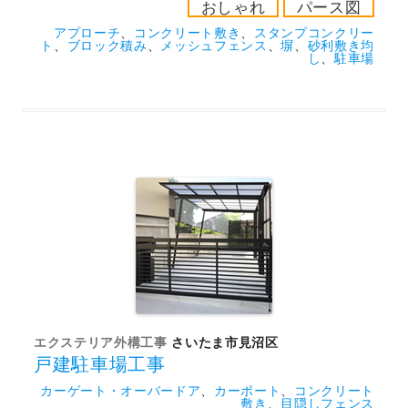
おしゃれ
パース図
アプローチ
、
コンクリート敷き
、
スタンプコンクリー
ト
、
ブロック積み
、
メッシュフェンス
、
塀
、
砂利敷き均
し
、
駐車場
エクステリア外構工事
さいたま市見沼区
戸建駐車場工事
カーゲート・オーバードア
、
カーポート
、
コンクリート
敷き
、
目隠しフェンス