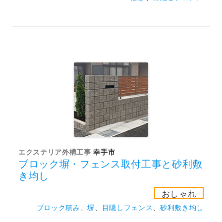
エクステリア外構工事
幸手市
ブロック塀・フェンス取付工事と砂利敷
き均し
おしゃれ
ブロック積み
、
塀
、
目隠しフェンス
、
砂利敷き均し