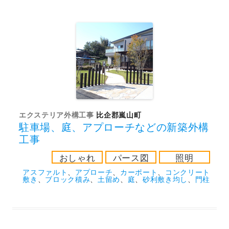
エクステリア外構工事
比企郡嵐山町
駐車場、庭、アプローチなどの新築外構
工事
おしゃれ
パース図
照明
アスファルト
、
アプローチ
、
カーポート
、
コンクリート
敷き
、
ブロック積み
、
土留め
、
庭
、
砂利敷き均し
、
門柱