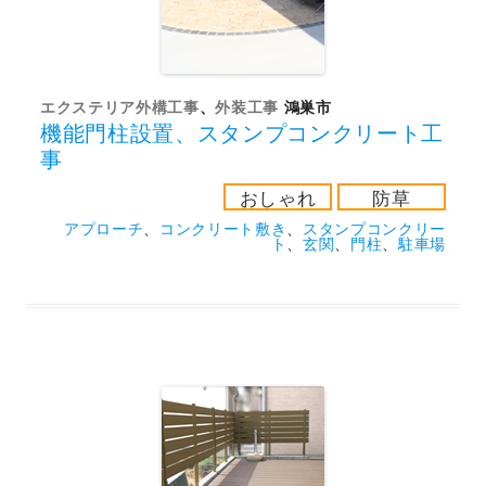
エクステリア外構工事
、
外装工事
鴻巣市
機能門柱設置、スタンプコンクリート工
事
おしゃれ
防草
アプローチ
、
コンクリート敷き
、
スタンプコンクリー
ト
、
玄関
、
門柱
、
駐車場