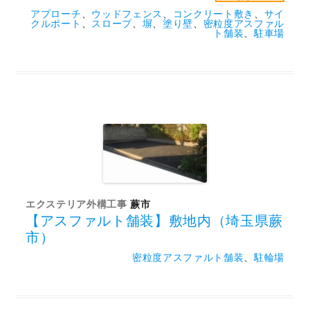
アプローチ
、
ウッドフェンス
、
コンクリート敷き
、
サイ
クルポート
、
スロープ
、
塀
、
塗り壁
、
密粒度アスファル
ト舗装
、
駐車場
エクステリア外構工事
蕨市
【アスファルト舗装】敷地内（埼玉県蕨
市）
密粒度アスファルト舗装
、
駐輪場