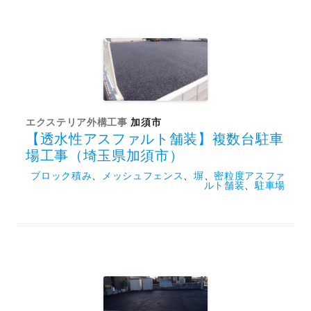
エクステリア外構工事
加須市
【透水性アスファルト舗装】複数台駐車
場工事（埼玉県加須市）
ブロック積み
、
メッシュフェンス
、
塀
、
密粒度アスファ
ルト舗装
、
駐車場