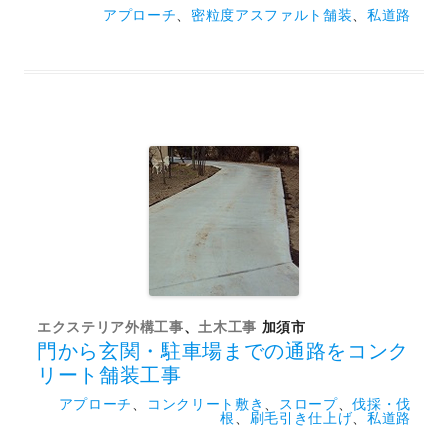
アプローチ
、
密粒度アスファルト舗装
、
私道路
エクステリア外構工事
、
土木工事
加須市
門から玄関・駐車場までの通路をコンク
リート舗装工事
アプローチ
、
コンクリート敷き
、
スロープ
、
伐採・伐
根
、
刷毛引き仕上げ
、
私道路