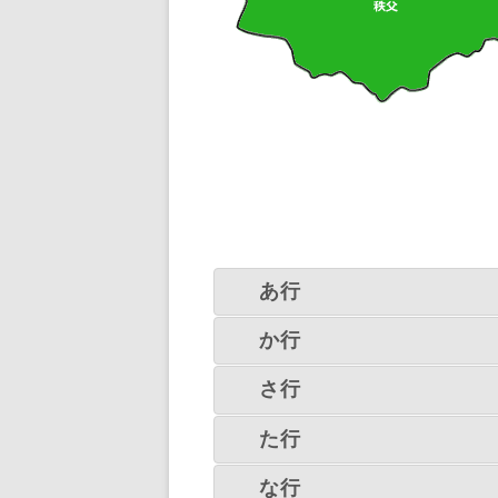
あ行
か行
さ行
た行
な行