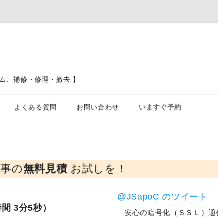
ム、補修・修理・撤去 】
コンテンツへスキップ
よくある質問
お問い合わせ
いますぐ予約
ブロック塀、フェンス、土留工事
カーポート駐車場工事
工事の
無料見積
お試しを！
屋根工
@JSapoC のツイート
間 3分5秒）
安心の暗号化（ＳＳＬ）通