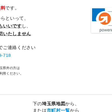
無料
です。
からといって、
もいいです
し、
切いたしません
でご連絡ください
9-718
玉県外の方は
利用ください。
下の
埼玉県地図
から、
または
市町村一覧
から