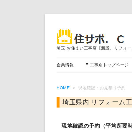
埼玉 お住まい工事店【新設、リフォー
企業情報
Ξ 工事別トップページ
エクステリア外構工事
HOME
>
現地確認・お見積り予約
アスファルト舗装
埼玉県内 リフォーム
外装塗装、サイディング、
事
内装・水まわり工事
現地確認の予約（平均所要時